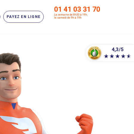
01 41 03 31 70
La semaine de 8h30 à 19h,
PAYEZ EN LIGNE
le samedi de 9h à 19h
4,3/5
★
★
★
★
★