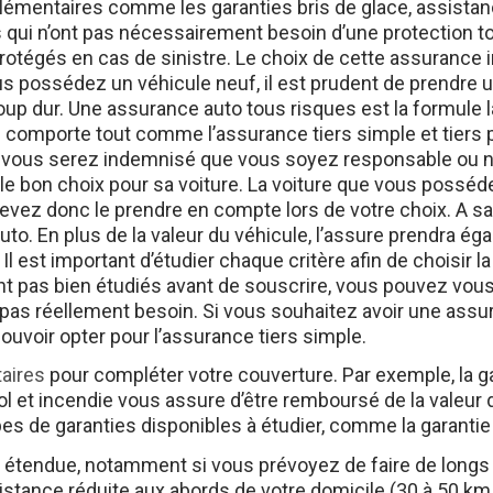
qui n’ont pas nécessairement besoin d’une protection to
rotégés en cas de sinistre. Le choix de cette assurance 
us possédez un véhicule neuf, il est prudent de prendre 
oup dur. Une assurance auto tous risques est la formule l
comporte tout comme l’assurance tiers simple et tiers plu
: vous serez indemnisé que vous soyez responsable ou n
 le bon choix pour sa voiture. La voiture que vous posséd
evez donc le prendre en compte lors de votre choix. A s
uto. En plus de la valeur du véhicule, l’assure prendra ég
. Il est important d’étudier chaque critère afin de choisir
ont pas bien étudiés avant de souscrire, vous pouvez vou
a pas réellement besoin. Si vous souhaitez avoir une ass
pouvoir opter pour l’assurance tiers simple.
aires
pour compléter votre couverture. Par exemple, la gar
vol et incendie vous assure d’être remboursé de la valeu
types de garanties disponibles à étudier, comme la garant
étendue, notamment si vous prévoyez de faire de longs e
istance réduite aux abords de votre domicile (30 à 50 km 