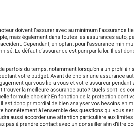
moteur doivent l'assurer avec au minimum l'assurance tier
mple, mais également dans toutes les assurances auto, p
accident. Cependant, en optant pour l’assurance minimum
isé. Le défaut d’assurance est puni par la loi. Il est do
 parfois du temps, notamment lorsqu’on a un profil à ri
pectant votre budget. Avant de choisir une assurance aut
ngagement qui vous liera vous et votre assureur pendant
rouver la meilleure assurance auto ? Quels sont les cons
Quelle formule choisir ? En fonction de la protection dont 
e. Il est donc primordial de bien analyser vos besoins en m
dre honnêtement à l’ensemble des questions qui vous sero
audra aussi accorder une attention particulière aux limite
ez pas à prendre contact avec un conseiller afin d’être c