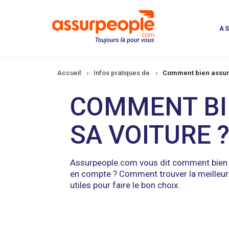
Aller
au
contenu
A
principal
Fil
Accueil
Infos pratiques de
Comment bien assure
d'Ariane
COMMENT BI
SA VOITURE 
Assurpeople.com vous dit comment bien a
en compte ? Comment trouver la meilleur
utiles pour faire le bon choix.