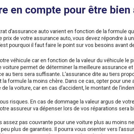
re en compte pour être bien
ntrat d’assurance auto varient en fonction de la formule 
e prix de votre assurance auto, vous devez répondre à un 
st pourquoi il faut faire le point sur vos besoins avant 
re véhicule car en fonction de la valeur du véhicule le 
 voiture permet de déterminer la meilleure assurance et la
 au tiers sera suffisante. L’assurance dite au tiers pro
st la formule la moins chère. Dans ce cas, opter pour un
de la voiture, car en cas d’accident, le montant de l’ind
e tous risques. En cas de dommage la valeur argus de votr
re assureur va dépenser lors de vos réparations sera bi
as assez pas couvrante pour une voiture plus au moins ne
u plus de garanties. Il pourra vous orienter vers l’assu
mentaires comme les garanties bris de glace, assistance