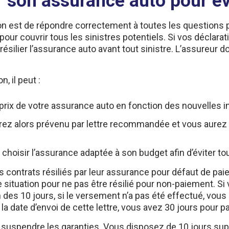
ion est de répondre correctement à toutes les questions po
x pour couvrir tous les sinistres potentiels. Si vos déclara
résilier l’assurance auto avant tout sinistre. L’assureur 
n, il peut :
e prix de votre assurance auto en fonction des nouvelles
erez alors prévenu par lettre recommandée et vous aurez 
 choisir l’assurance adaptée à son budget afin d’éviter to
 contrats résiliés par leur assurance pour défaut de pa
re situation pour ne pas être résilié pour non-paiement. 
fin des 10 jours, si le versement n’a pas été effectué, vo
 date d’envoi de cette lettre, vous avez 30 jours pour p
t de suspendre les garanties. Vous disposez de 10 jours s
ime d’assurance, les garanties seront réactivées le lende