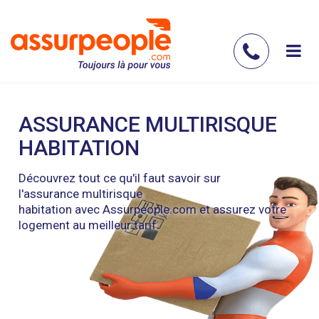
Aller
au
contenu
Contac
principal
nous
ASSURANCE MULTIRISQUE
HABITATION
Découvrez tout ce qu'il faut savoir sur
l'assurance multirisque
habitation avec Assurpeople.com et assurez votre
logement au meilleur tarif.