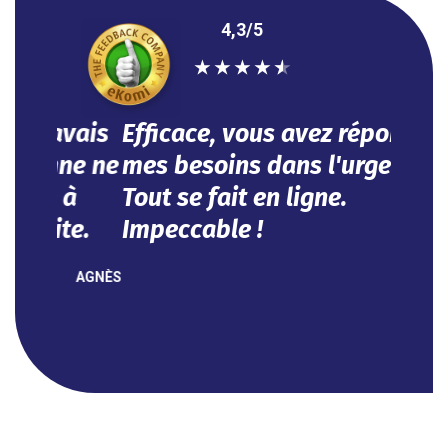
4,3/5
★
★
★
★
★
Efficace, vous avez répondu à
mes besoins dans l'urgence.
Tout se fait en ligne.
Impeccable !
NOUHA