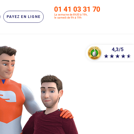
01 41 03 31 70
La semaine de 8h30 à 19h,
PAYEZ EN LIGNE
le samedi de 9h à 19h
4,3/5
★
★
★
★
★