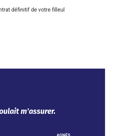
t définitif de votre filleul
t se fait en ligne.
NOUHA