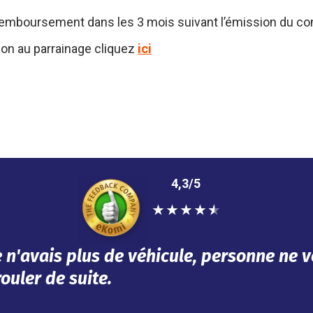
emboursement dans les 3 mois suivant l’émission du contra
tion au parrainage cliquez
ici
4,3/5
★
★
★
★
★
épondu à mes besoins dans l'urgence. Tou