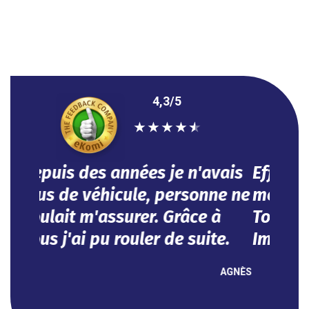
4,3/5
★
★
★
★
★
Efficace, vous avez répondu à
mes besoins dans l'urgence.
Tout se fait en ligne.
Impeccable !
NOUHA