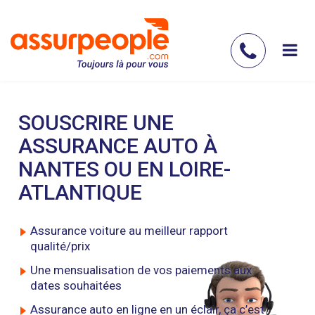
Aller
au
contenu
Contac
principal
nous
SOUSCRIRE UNE
ASSURANCE AUTO À
NANTES OU EN LOIRE-
ATLANTIQUE
Assurance voiture au meilleur rapport
qualité/prix
Une mensualisation de vos paiements aux
dates souhaitées
Assurance auto en ligne en un éclair, ça c’est