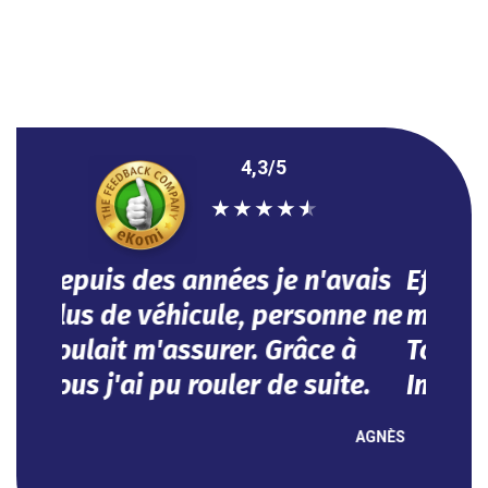
4,3/5
★
★
★
★
★
Efficace, vous avez répondu à
mes besoins dans l'urgence.
Tout se fait en ligne.
Impeccable !
NOUHA