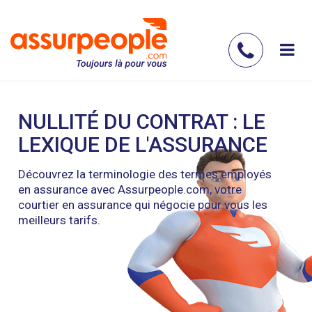
Aller
au
contenu
Contac
principal
nous
NULLITÉ DU CONTRAT : LE
LEXIQUE DE L'ASSURANCE
Découvrez la terminologie des termes employés
en assurance avec Assurpeople.com, votre
courtier en assurance qui négocie pour vous les
meilleurs tarifs.