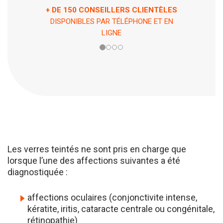
LLERS CLIENTÈLES
ASSISTANCE 7 JOURS / 7 ET 24H / 24
 TÉLÉPHONE ET EN
EN CAS DE PÉPIN !
GNE
Les verres teintés ne sont pris en charge que
lorsque l’une des affections suivantes a été
diagnostiquée :
affections oculaires (conjonctivite intense,
kératite, iritis, cataracte centrale ou congénitale,
rétinopathie)