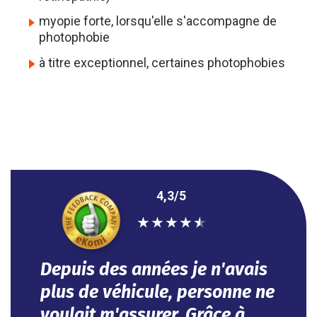
myopie forte, lorsqu'elle s'accompagne de
photophobie
à titre exceptionnel, certaines photophobies
4,3/5
★
★
★
★
★
je n'avais
Efficace, vous avez répondu 
personne ne
mes besoins dans l'urgence.
Grâce à
Tout se fait en ligne.