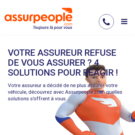
Aller
au
contenu
Contac
principal
nous
VOTRE ASSUREUR REFUSE
DE VOUS ASSURER ? 4
SOLUTIONS POUR RÉAGIR !
Votre assureur a décidé de ne plus assurer votre
véhicule, découvrez avec Assurpeople.com quelles
solutions s'offrent à vous.