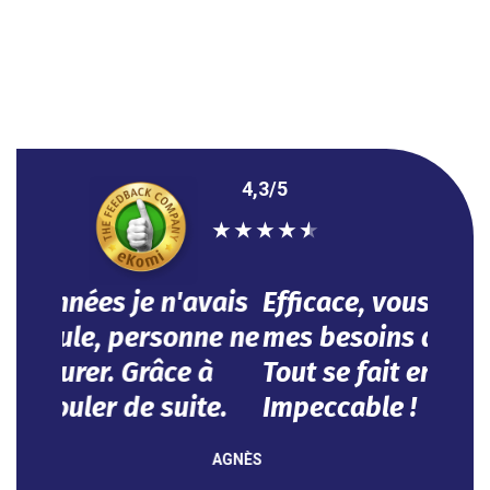
4,3/5
★
★
★
★
★
Efficace, vous avez répondu à
mes besoins dans l'urgence.
Tout se fait en ligne.
Impeccable !
NOUHA