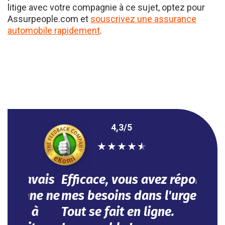
Assurpeople.com et
souscrivez une assurance
automobile rapidement
.
4,3/5
★
★
★
★
★
Efficace, vous avez répondu à
mes besoins dans l'urgence.
Tout se fait en ligne.
Impeccable !