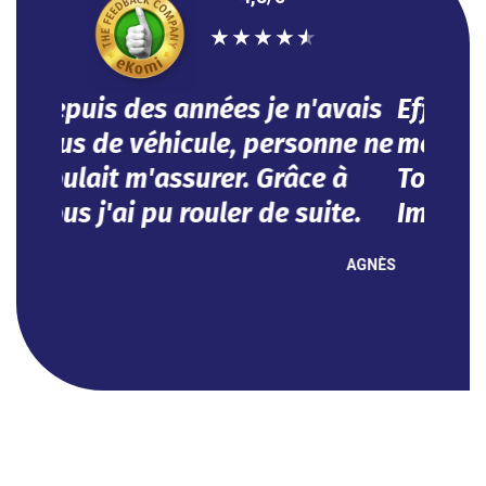
★
★
★
★
★
Efficace, vous avez répondu à
mes besoins dans l'urgence.
Tout se fait en ligne.
Impeccable !
NOUHA