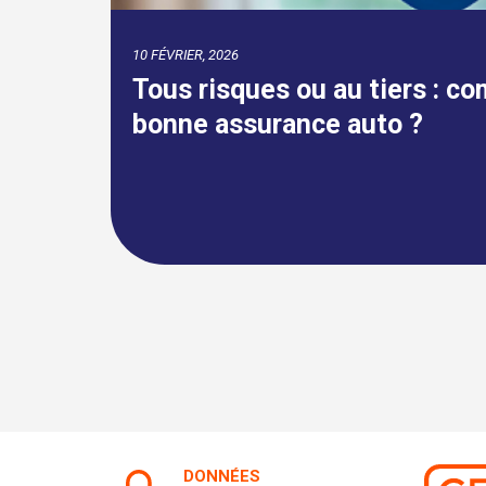
18 SEPTEMBRE, 2024
r la
Assurpeople.com célèbre 22
ininterrompu !
DONNÉES