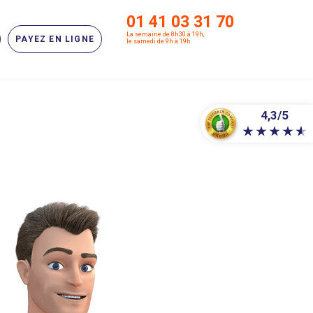
01 41 03 31 70
La semaine de 8h30 à 19h,
PAYEZ EN LIGNE
le samedi de 9h à 19h
4,3/5
★
★
★
★
★