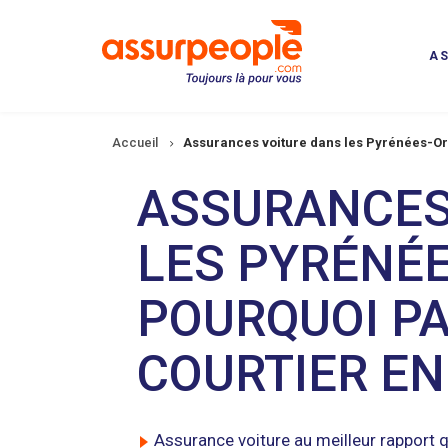
Aller
au
contenu
A
principal
Fil
Accueil
Assurances voiture dans les Pyrénées-Or
d'Ariane
ASSURANCES
LES PYRÉNÉ
POURQUOI PA
COURTIER E
Assurance voiture au meilleur rapport q