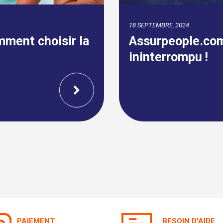
09 AVRIL, 2024
 ans de succès
Fin de la carte v
PAIEMENT
BESOIN D'AIDE