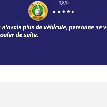
4,3/5
★
★
★
★
★
épondu à mes besoins dans l'urgence. Tou