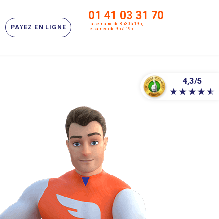
01 41 03 31 70
La semaine de 8h30 à 19h,
PAYEZ EN LIGNE
le samedi de 9h à 19h
4,3/5
★
★
★
★
★