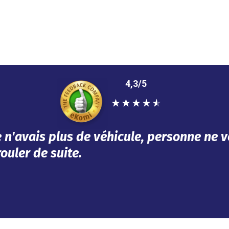
4,3/5
★
★
★
★
★
épondu à mes besoins dans l'urgence. Tou