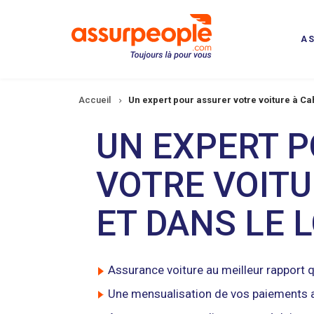
Aller
au
contenu
A
principal
Fil
Accueil
Un expert pour assurer votre voiture à Cah
d'Ariane
UN EXPERT 
VOTRE VOITU
ET DANS LE 
Assurance voiture au meilleur rapport q
Une mensualisation de vos paiements 