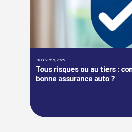
18 SEPTEMBRE, 2024
r la
Assurpeople.com célèbre 22
ininterrompu !