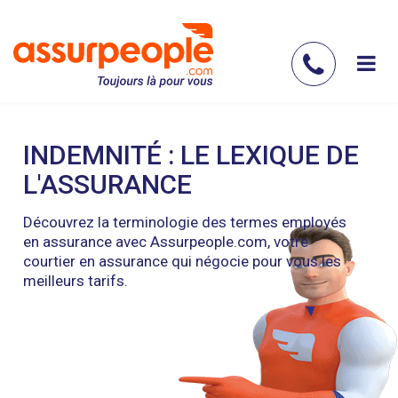
Aller
au
contenu
Contac
principal
nous
INDEMNITÉ : LE LEXIQUE DE
L'ASSURANCE
Découvrez la terminologie des termes employés
en assurance avec Assurpeople.com, votre
courtier en assurance qui négocie pour vous les
meilleurs tarifs.