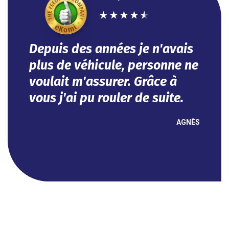
★
★
★
★
★
n'avais
Efficace, vous avez répondu à
sonne ne
mes besoins dans l'urgence.
âce à
Tout se fait en ligne.
suite.
Impeccable !
AGNÈS
NOUHA