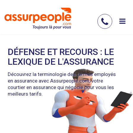
Aller
au
contenu
Contac
principal
nous
DÉFENSE ET RECOURS : LE
LEXIQUE DE L'ASSURANCE
Découvrez la terminologie des termes employés
en assurance avec Assurpeople.com, votre
courtier en assurance qui négocie pour vous les
meilleurs tarifs.