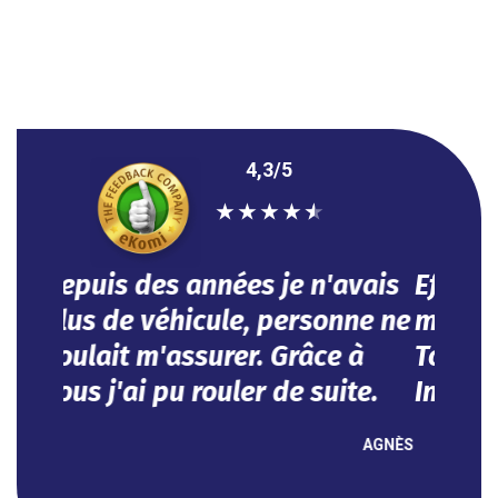
4,3/5
★
★
★
★
★
Efficace, vous avez répondu à
mes besoins dans l'urgence.
Tout se fait en ligne.
Impeccable !
NOUHA