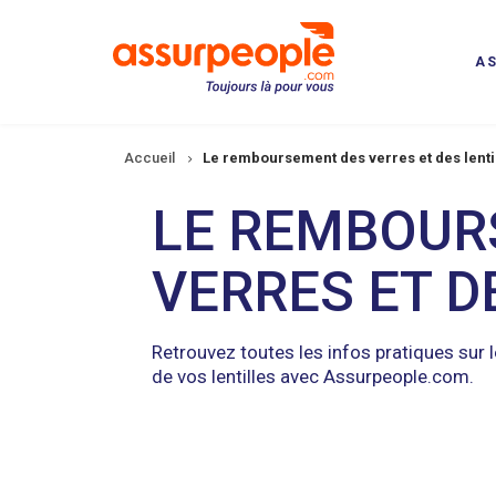
Aller
au
contenu
A
principal
Fil
Accueil
Le remboursement des verres et des lenti
d'Ariane
LE REMBOUR
VERRES ET D
Retrouvez toutes les infos pratiques sur
de vos lentilles avec Assurpeople.com.