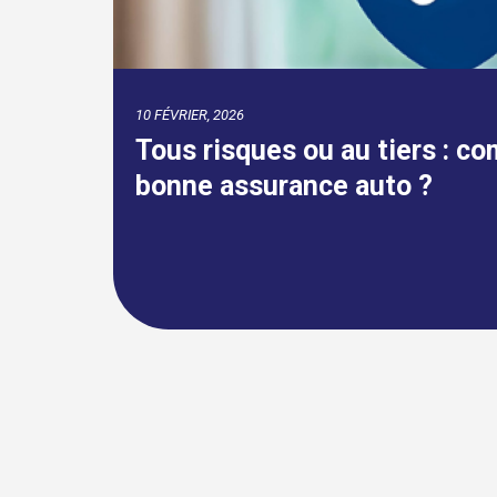
18 SEPTEMBRE, 2024
r la
Assurpeople.com célèbre 22
ininterrompu !