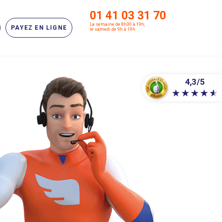
01 41 03 31 70
La semaine de 8h30 à 19h,
PAYEZ EN LIGNE
le samedi de 9h à 19h
4,3/5
★
★
★
★
★