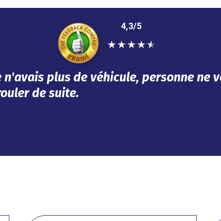
4,3/5
★
★
★
★
★
épondu à mes besoins dans l'urgence. Tou