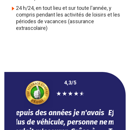
24 h/24, en tout lieu et sur toute l'année, y
compris pendant les activités de loisirs et les
périodes de vacances (assurance
extrascolaire)
4,3/5
★
★
★
★
★
Efficace, vous avez répondu à
mes besoins dans l'urgence.
Tout se fait en ligne.