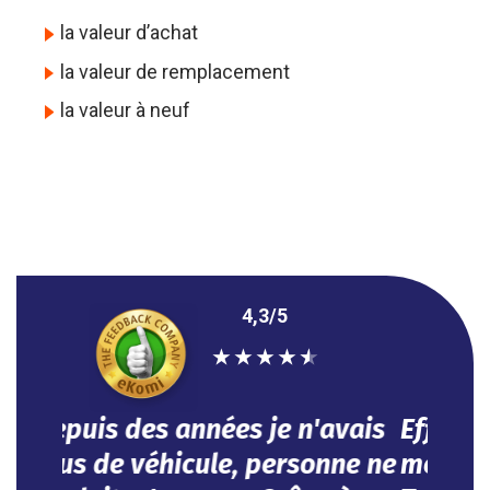
la valeur d’achat
la valeur de remplacement
la valeur à neuf
4,3/5
★
★
★
★
★
Efficace, vous avez répondu à
mes besoins dans l'urgence.
Tout se fait en ligne.