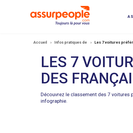
Aller
au
contenu
A
principal
Fil
Accueil
Infos pratiques de
Les 7 voitures préfé
d'Ariane
LES 7 VOITU
DES FRANÇA
Découvrez le classement des 7 voitures p
infographie.