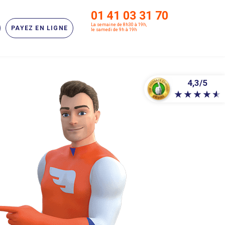
01 41 03 31 70
La semaine de 8h30 à 19h,
PAYEZ EN LIGNE
le samedi de 9h à 19h
4,3/5
★
★
★
★
★