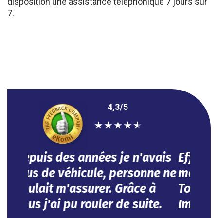
7.
4,3/5
★
★
★
★
★
Efficace, vous avez répondu à
mes besoins dans l'urgence.
Tout se fait en ligne.
Impeccable !
NOUHA