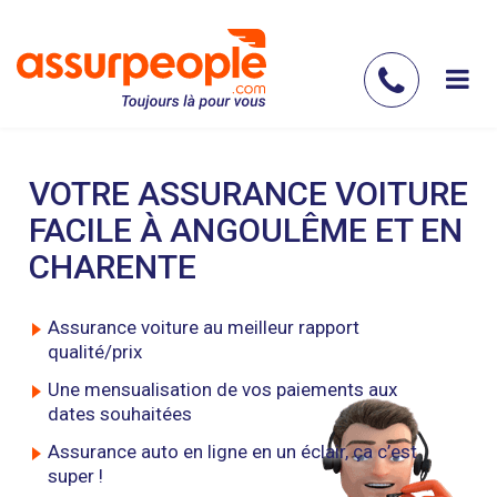
Aller
au
contenu
Contac
principal
nous
VOTRE ASSURANCE VOITURE
FACILE À ANGOULÊME ET EN
CHARENTE
Assurance voiture au meilleur rapport
qualité/prix
Une mensualisation de vos paiements aux
dates souhaitées
Assurance auto en ligne en un éclair, ça c’est
super !