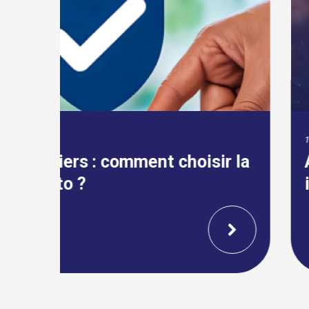
18 SEPTEMBRE, 2024
r la
Assurpeople.com célèbre 22
ininterrompu !