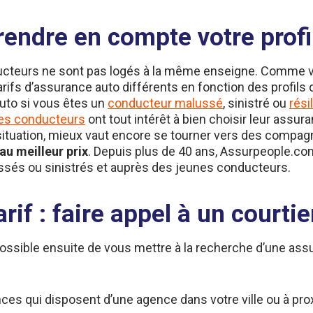
prendre en compte votre prof
ducteurs ne sont pas logés à la même enseigne. Comme vo
fs d’assurance auto différents en fonction des profils 
uto si vous êtes un
conducteur malussé
, sinistré ou
rési
es conducteurs
ont tout intérêt à bien choisir leur assu
ille situation, mieux vaut encore se tourner vers des co
au meilleur prix
. Depuis plus de 40 ans, Assurpeople.co
ssés ou sinistrés et auprès des jeunes conducteurs.
arif : faire appel à un court
st possible ensuite de vous mettre à la recherche d’une as
ces qui disposent d’une agence dans votre ville ou à prox
auto
comme Assurpeople.com.