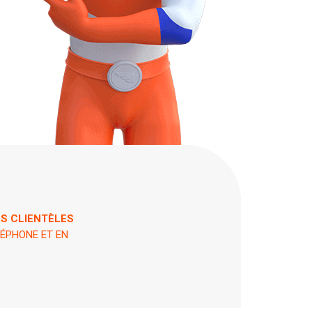
 7 ET 24H / 24
PIN !