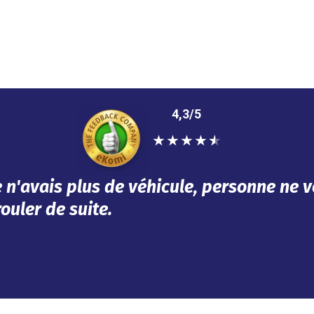
4,3/5
★
★
★
★
★
épondu à mes besoins dans l'urgence. Tou