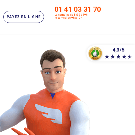
01 41 03 31 70
La semaine de 8h30 à 19h,
PAYEZ EN LIGNE
le samedi de 9h à 19h
4,3/5
★
★
★
★
★