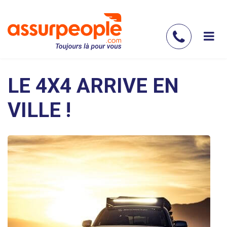
Aller
au
contenu
Contac
principal
nous
LE 4X4 ARRIVE EN
VILLE !