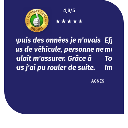
4,3/5
★
★
★
★
★
Efficace, vous avez répondu à
mes besoins dans l'urgence.
Tout se fait en ligne.
Impeccable !
NOUHA