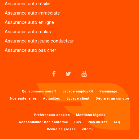
Assurance auto immédiate
Assurance auto en ligne
Assurance auto malus
Assurance auto jeune conducteur
Assurance auto pas cher
FACEBOOK
TWITTER
YOUTUBE
MENU
Qui sommes-nous ?
Espace emploi/RH
Parrainage
1
Nos partenaires
Actualités
Espace client
Déclarer un sinistre
FOOTER
MENU
Préférences cookies
Mentions légales
2
Accessibilité : non conforme
CGV
Plan du site
FAQ
FOOTER
Revue de presse
eKomi