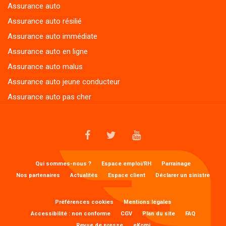
Assurance auto
Assurance auto résilié
Assurance auto immédiate
Assurance auto en ligne
Assurance auto malus
Assurance auto jeune conducteur
Assurance auto pas cher
FACEBOOK
TWITTER
YOUTUBE
MENU
Qui sommes-nous ?
Espace emploi/RH
Parrainage
1
Nos partenaires
Actualités
Espace client
Déclarer un sinistre
FOOTER
MENU
Préférences cookies
Mentions légales
2
Accessibilité : non conforme
CGV
Plan du site
FAQ
FOOTER
Revue de presse
eKomi