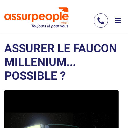
Aller
au
contenu
Contac
principal
nous
ASSURER LE FAUCON
MILLENIUM...
POSSIBLE ?